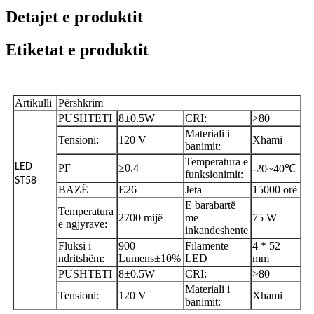
Detajet e produktit
Etiketat e produktit
Artikulli
Përshkrim
PUSHTETI
8±0.5W
CRI:
>80
Materiali i
Tensioni:
120 V
Xhami
banimit:
Temperatura e
LED
PF
≥0.4
-20~40℃
funksionimit:
ST58
BAZË
E26
Jeta
15000 orë
E barabartë
Temperatura
2700 mijë
me
75 W
e ngjyrave:
inkandeshente
Fluksi i
900
Filamente
4 * 52
ndritshëm:
Lumens±10%
LED
mm
PUSHTETI
8±0.5W
CRI:
>80
Materiali i
Tensioni:
120 V
Xhami
banimit: