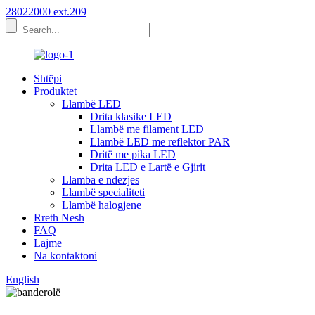
28022000 ext.209
Shtëpi
Produktet
Llambë LED
Drita klasike LED
Llambë me filament LED
Llambë LED me reflektor PAR
Dritë me pika LED
Drita LED e Lartë e Gjirit
Llamba e ndezjes
Llambë specialiteti
Llambë halogjene
Rreth Nesh
FAQ
Lajme
Na kontaktoni
English