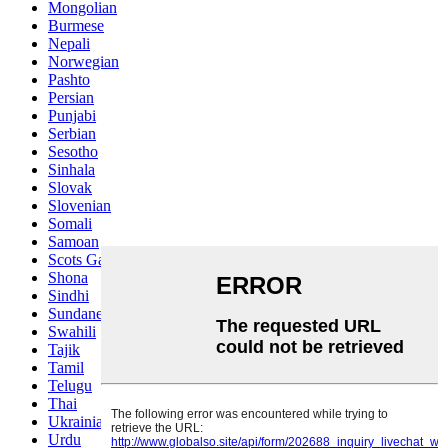
Mongolian
Burmese
Nepali
Norwegian
Pashto
Persian
Punjabi
Serbian
Sesotho
Sinhala
Slovak
Slovenian
Somali
Samoan
Scots Gaelic
Shona
Sindhi
Sundanese
Swahili
Tajik
Tamil
Telugu
Thai
Ukrainian
Urdu