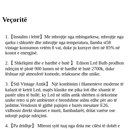
Veçoritë
1.【Instalim i lehtë】Me mbrojtje nga mbingarkesa, mbrojtje nga
qarku i shkurtër dhe mbrojtje nga temperatura, llamba st58
vintage konsumon vetëm 8 vat, duke ju kursyer deri në 85% në
kostot e energjisë.
2.【 Shkëlqimi dhe e bardhë e butë 】 Edison Led Bulb prodhon
ndriçim të plotë 900 lumen në të bardhë të butë 2700k, duke
lëshuar një atmosferë komode, relaksuese dhe unike.
3.【Stil Vintage Antik】 Një kombinim i filamenteve moderne të
kafazit të ketrit Led, majës klasike me pika loti dhe xhamit të
pastër ultra të hollë, ky Led në stilin antik shërben si dekorime
unike retro si për ambientet e brendshme ashtu edhe për ato të
jashtme.Vendosni të gjithë pajisjen e bazës mesatare E26,
vidhosni direkt shanset e murit, llambadarët, dritat varëse ose
ndonjë pajisje ndriçimi.
4.【Pa dridhje】 Mbroni sytë tuaj nga drita me cilësi të dobët e