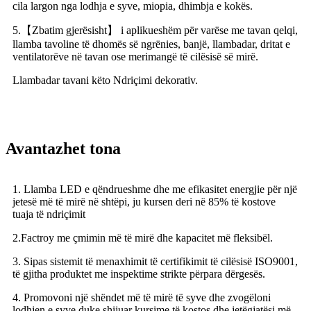
cila largon nga lodhja e syve, miopia, dhimbja e kokës.
5.【Zbatim gjerësisht】 i aplikueshëm për varëse me tavan qelqi,
llamba tavoline të dhomës së ngrënies, banjë, llambadar, dritat e
ventilatorëve në tavan ose merimangë të cilësisë së mirë.
Llambadar tavani këto Ndriçimi dekorativ.
Avantazhet tona
1. Llamba LED e qëndrueshme dhe me efikasitet energjie për një
jetesë më të mirë në shtëpi, ju kursen deri në 85% të kostove
tuaja të ndriçimit
2.Factroy me çmimin më të mirë dhe kapacitet më fleksibël.
3. Sipas sistemit të menaxhimit të certifikimit të cilësisë ISO9001,
të gjitha produktet me inspektime strikte përpara dërgesës.
4. Promovoni një shëndet më të mirë të syve dhe zvogëloni
lodhjen e syve duke shijuar kursime të kostos dhe jetëgjatësi më