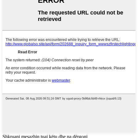
Shkruani mesazhin tuaj këtu dhe na dërgoni