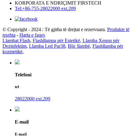
KORPORATA E NDRIÇIMIT FIRSTECH
Tel:+86-755-28022000 ext.209
© Copyright - 2024 : Të gjitha të drejtat e rezervuara.
Produkte të
nxehta
-
Harta e faqes
Llambat Flash
,
Flashllampa për Estetikë
,
Llamba Xenon për
Dezinfektim
,
Llamba Led Par38
,
Blic llambë
,
Flashllamba për
kozmetikë
,
Telefoni
tel
28022000 ext.209
E-mail
E-mail