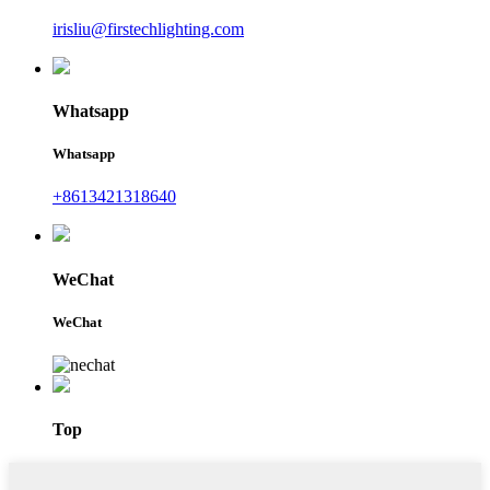
irisliu@firstechlighting.com
Whatsapp
Whatsapp
+8613421318640
WeChat
WeChat
Top