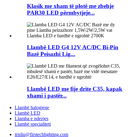
Klasik me xham të plotë me zbehje
PAR30 LED përmbytjeje...
Llambë LED G4 12V AC/DC Bi-Pin
Bazë Peisazhi Lig...
Llambë LED me fije drite C35, kapak
xhami i pastër...
Llambë halogjene
Llambë LED
Llamba e ndezjes
Llambë specialiteti
irisliu@firstechlighting.com