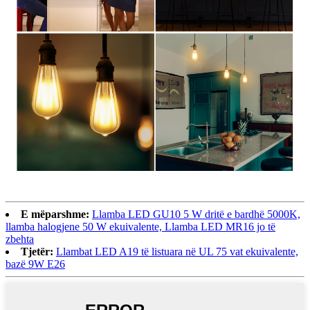
E mëparshme:
Llamba LED GU10 5 W dritë e bardhë 5000K,
llamba halogjene 50 W ekuivalente, Llamba LED MR16 jo të
zbehta
Tjetër:
Llambat LED A19 të listuara në UL 75 vat ekuivalente,
bazë 9W E26