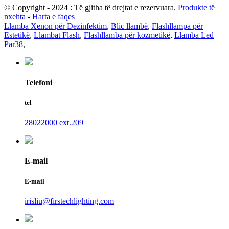
© Copyright - 2024 : Të gjitha të drejtat e rezervuara.
Produkte të
nxehta
-
Harta e faqes
Llamba Xenon për Dezinfektim
,
Blic llambë
,
Flashllampa për
Estetikë
,
Llambat Flash
,
Flashllamba për kozmetikë
,
Llamba Led
Par38
,
Telefoni
tel
28022000 ext.209
E-mail
E-mail
irisliu@firstechlighting.com