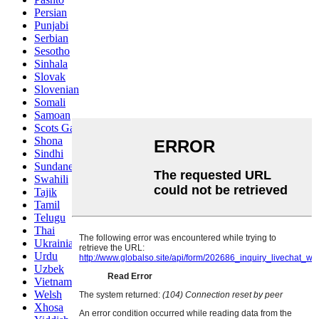
Persian
Punjabi
Serbian
Sesotho
Sinhala
Slovak
Slovenian
Somali
Samoan
Scots Gaelic
Shona
Sindhi
Sundanese
Swahili
Tajik
Tamil
Telugu
Thai
Ukrainian
Urdu
Uzbek
Vietnamese
Welsh
Xhosa