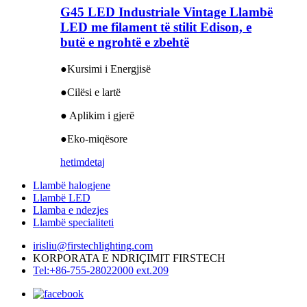
G45 LED Industriale Vintage Llambë
LED me filament të stilit Edison, e
butë e ngrohtë e zbehtë
●Kursimi i Energjisë
●Cilësi e lartë
● Aplikim i gjerë
●Eko-miqësore
hetim
detaj
Llambë halogjene
Llambë LED
Llamba e ndezjes
Llambë specialiteti
irisliu@firstechlighting.com
KORPORATA E NDRIÇIMIT FIRSTECH
Tel:+86-755-28022000 ext.209