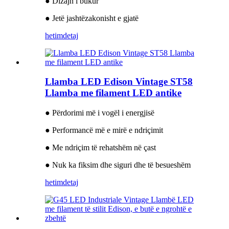
● Dizajn i bukur
● Jetë jashtëzakonisht e gjatë
hetim
detaj
Llamba LED Edison Vintage ST58
Llamba me filament LED antike
● Përdorimi më i vogël i energjisë
● Performancë më e mirë e ndriçimit
● Me ndriçim të rehatshëm në çast
● Nuk ka fiksim dhe siguri dhe të besueshëm
hetim
detaj