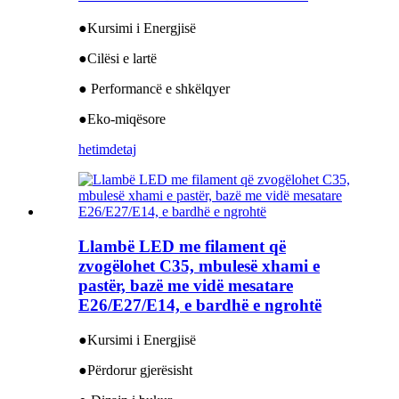
●Kursimi i Energjisë
●Cilësi e lartë
● Performancë e shkëlqyer
●Eko-miqësore
hetim
detaj
Llambë LED me filament që
zvogëlohet C35, mbulesë xhami e
pastër, bazë me vidë mesatare
E26/E27/E14, e bardhë e ngrohtë
●Kursimi i Energjisë
●Përdorur gjerësisht