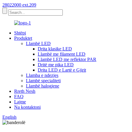
28022000 ext.209
Shtëpi
Produktet
Llambë LED
Drita klasike LED
Llambë me filament LED
Llambë LED me reflektor PAR
Dritë me pika LED
Drita LED e Lartë e Gjirit
Llamba e ndezjes
Llambë specialiteti
Llambë halogjene
Rreth Nesh
FAQ
Lajme
Na kontaktoni
English