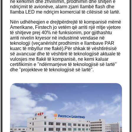
në kërkimin dhe zhvillimin, prodhimin dhe shitjen e
ndriçimit të avionëve, alarm zjarri llambë flash dhe
llamba LED me ndriçim komercial të cilësisë së lartë.
Nën udhëheqjen e drejtpërdrejtë të kompanisë mëmë
Amerikane, Firstech jo vetëm që arriti një rritje vjetore
të shitjeve prej 40% në funksionim, por gjithashtu
arriti nivelin kryesor në industrinë vendase në
teknologji (veçanërisht prodhimin e llambave PAR
kuarc të mbyllur me flakë).Për shkak të vështirësisë
së avancuar dhe të vështirë të teknologjisë aktuale të
vulosjes me flakë të kompanisë, ne kemi kaluar
certifikimin e "ndërmarrjeve të teknologjisë së lartë"
dhe "projekteve të teknologjisë së lartë".