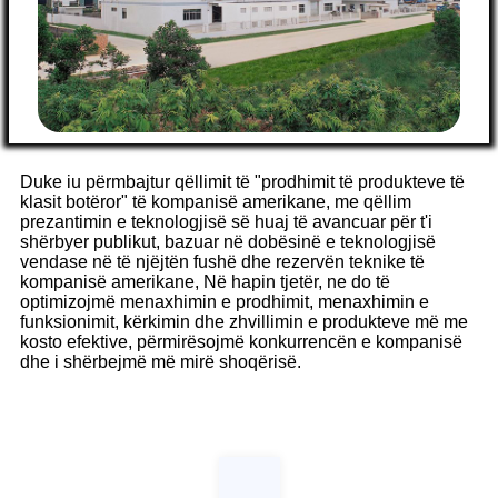
Duke iu përmbajtur qëllimit të "prodhimit të produkteve të
klasit botëror" të kompanisë amerikane, me qëllim
prezantimin e teknologjisë së huaj të avancuar për t'i
shërbyer publikut, bazuar në dobësinë e teknologjisë
vendase në të njëjtën fushë dhe rezervën teknike të
kompanisë amerikane, Në hapin tjetër, ne do të
optimizojmë menaxhimin e prodhimit, menaxhimin e
funksionimit, kërkimin dhe zhvillimin e produkteve më me
kosto efektive, përmirësojmë konkurrencën e kompanisë
dhe i shërbejmë më mirë shoqërisë.