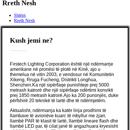
Rreth Nesh
Shtëpi
Rreth Nesh
Kush jemi ne?
Firstech Lighting Corporation është një ndërmarrje
amerikane në pronësi të plotë në Kinë, ajo u
themelua në vitin 2003, e vendosur në Komunitetin
Xikeng, Rruga Fucheng, Distrikti Longhua,
Shenzhen.Ka një sipërfaqe punishteje prej 5000
metrash katrorë dhe një sipërfaqe ndërtimi konvikti
prej 1850 metrash katrorë.Ajo ka 200 punonjës, duke
përfshirë 20 teknikë të lartë dhe të ndërmjetëm.
Aktualisht, ndërmarrja ka katër linja prodhimi të
llambave të avionëve kuarc të mbyllur me zjarr,
llambë PAR të klasit të lartë, llambë lineare flash dhe
llambë LED par, të cilat janë të angazhuara kryesisht