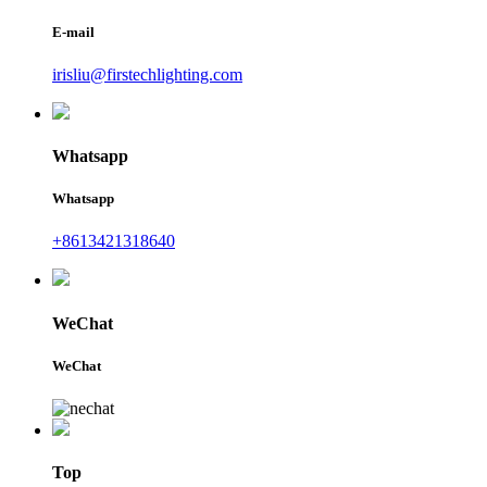
E-mail
irisliu@firstechlighting.com
Whatsapp
Whatsapp
+8613421318640
WeChat
WeChat
Top