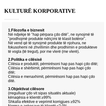
KULTURË KORPORATIVE
1.Filozofia e biznesit
Në ndjekje të "hap përpara çdo ditë", ne synojmë të
"prodhojmë produkte ndriçimi të klasit botëror".
Në vend që të synojmë produkte të njohura, ne
fokusohemi në zhvillimin dhe prodhimin e produkteve
të vogla (të tregut), por me vlerë (me vlerë).
2.Politika e cilësisë
Cilësia e produktit, përmirësoni hap pas hapi çdo ditë;
Cilësia e shërbimit, përmirësoni hap pas hapi çdo
ditë;
Cilësia e menaxhimit, përmirësoni hap pas hapi çdo
ditë.
3.Objektivat cilësore
(rregulluar çdo vit sipas situatës aktuale)
kënaqësia e klientit ≥99%
Shkalla efektive e veprimit korrigjues ≥92%
Norma e ankesave të klientit ≤2,0%