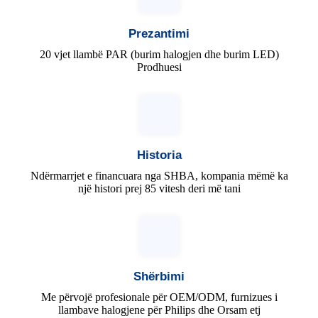
Prezantimi
20 vjet llambë PAR (burim halogjen dhe burim LED)
Prodhuesi
Historia
Ndërmarrjet e financuara nga SHBA, kompania mëmë ka
një histori prej 85 vitesh deri më tani
Shërbimi
Me përvojë profesionale për OEM/ODM, furnizues i
llambave halogjene për Philips dhe Orsam etj