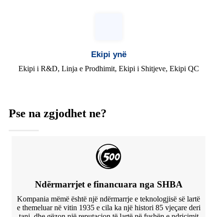
Ekipi ynë
Ekipi i R&D, Linja e Prodhimit, Ekipi i Shitjeve, Ekipi QC
Pse na zgjodhet ne?
Ndërmarrjet e financuara nga SHBA
Kompania mëmë është një ndërmarrje e teknologjisë së lartë
e themeluar në vitin 1935 e cila ka një histori 85 vjeçare deri
tani, dhe gëzon një reputacion të lartë në fushën e ndriçimit