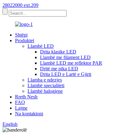
28022000 ext.209
Shtëpi
Produktet
Llambë LED
Drita klasike LED
Llambë me filament LED
Llambë LED me reflektor PAR
Dritë me pika LED
Drita LED e Lartë e Gjirit
Llamba e ndezjes
Llambë specialiteti
Llambë halogjene
Rreth Nesh
FAQ
Lajme
Na kontaktoni
English