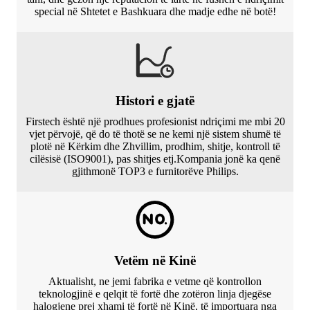
special në Shtetet e Bashkuara dhe madje edhe në botë!
Histori e gjatë
Firstech është një prodhues profesionist ndriçimi me mbi 20
vjet përvojë, që do të thotë se ne kemi një sistem shumë të
plotë në Kërkim dhe Zhvillim, prodhim, shitje, kontroll të
cilësisë (ISO9001), pas shitjes etj.Kompania jonë ka qenë
gjithmonë TOP3 e furnitorëve Philips.
Vetëm në Kinë
Aktualisht, ne jemi fabrika e vetme që kontrollon
teknologjinë e qelqit të fortë dhe zotëron linja djegëse
halogjene prej xhami të fortë në Kinë, të importuara nga