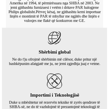
Amerika në 1994, të përmirësuara nga SHBA në 2003. Ne
jemi gjithashtu furnizuesi i vetëm i dritave PAR halogjene
Philips globalisht.Përveç kësaj, ne gjithashtu kemi importuar
linjën e montimit të PAR të mbyllur me ngjitës dhe linjën e
vulosjes me flakë që konkurron me GE.
Shërbimi global
Ne do t'ju ofrojmë shërbimin më cilësor, duke pritur një
bashkëpunim afatgjatë me ju, ne jemi zgjedhja juaj e vetme.
Importimi i Teknologjisë
Duke u mbështetur në rezervën teknike të zyrës qendrore të
SHBA-së, ne do të vazhdojmë të prezantojmë teknologji të