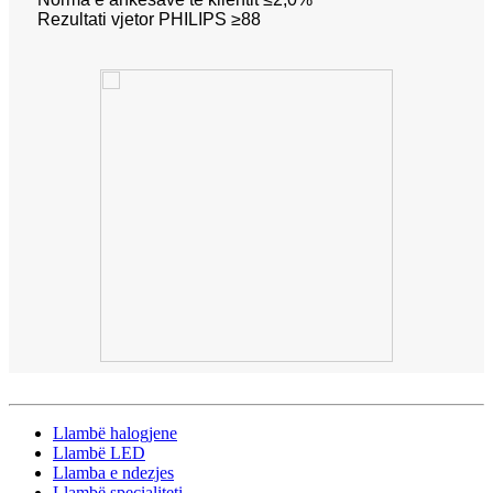
Rezultati vjetor PHILIPS ≥88
Llambë halogjene
Llambë LED
Llamba e ndezjes
Llambë specialiteti