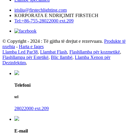
irisliu@firstechlighting.com
KORPORATA E NDRIÇIMIT FIRSTECH
Tel:+86-755-28022000 ext.209
© Copyright - 2024 : Të gjitha të drejtat e rezervuara.
Produkte të
nxehta
-
Harta e faqes
Llamba Led Par38
,
Llambat Flash
,
Flashllamba për kozmetikë
,
Flashllampa për Estetikë
,
Blic llambë
,
Llamba Xenon për
Dezinfektim
,
Telefoni
tel
28022000 ext.209
E-mail