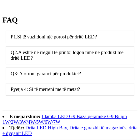
FAQ
P1.Si të vazhdoni një porosi për dritë LED?
Q2.A është në rregull të printoj logon time në produkt me
dritë LED?
Q3: A ofroni garanci për produktet?
Pyetja 4: Si të merreni me të metat?
E mëparshme:
Llamba LED G9 Baza qeramike G9 Bi pin
1W/2W/3W/4W/5W/6W/7W
Tjetër:
Drita LED High Bay, Drita e garazhit të magazinës, drita
e dyqanit LED