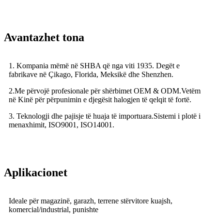
Avantazhet tona
1. Kompania mëmë në SHBA që nga viti 1935. Degët e
fabrikave në Çikago, Florida, Meksikë dhe Shenzhen.
2.Me përvojë profesionale për shërbimet OEM & ODM.Vetëm
në Kinë për përpunimin e djegësit halogjen të qelqit të fortë.
3. Teknologji dhe pajisje të huaja të importuara.
Sistemi i plotë i
menaxhimit, ISO9001, ISO14001.
Aplikacionet
Ideale për magazinë, garazh, terrene stërvitore kuajsh,
komercial/industrial, punishte