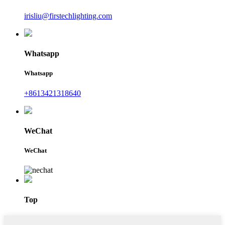
irisliu@firstechlighting.com
Whatsapp
Whatsapp
+8613421318640
WeChat
WeChat
Top