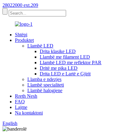
28022000 ext.209
Shtëpi
Produktet
Llambë LED
Drita klasike LED
Llambë me filament LED
Llambë LED me reflektor PAR
Dritë me pika LED
Drita LED e Lartë e Gjirit
Llamba e ndezjes
Llambë specialiteti
Llambë halogjene
Rreth Nesh
FAQ
Lajme
Na kontaktoni
English