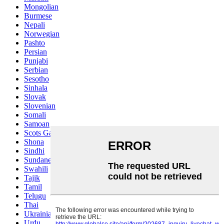
Mongolian
Burmese
Nepali
Norwegian
Pashto
Persian
Punjabi
Serbian
Sesotho
Sinhala
Slovak
Slovenian
Somali
Samoan
Scots Gaelic
Shona
Sindhi
Sundanese
Swahili
Tajik
Tamil
Telugu
Thai
Ukrainian
Urdu