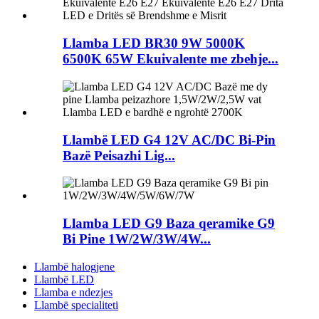
Llamba LED BR30 9W 5000K
6500K 65W Ekuivalente me zbehje...
Llambë LED G4 12V AC/DC Bi-Pin
Bazë Peisazhi Lig...
Llamba LED G9 Baza qeramike G9
Bi Pine 1W/2W/3W/4W...
Llambë halogjene
Llambë LED
Llamba e ndezjes
Llambë specialiteti