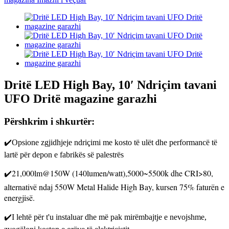
Dritë LED High Bay, 10′ Ndriçim tavani
UFO Dritë magazine garazhi
Përshkrim i shkurtër:
✔️Opsione zgjidhjeje ndriçimi me kosto të ulët dhe performancë të
lartë për depon e fabrikës së palestrës
✔️21,000lm@150W (140lumen/watt),5000~5500k dhe CRI>80,
alternativë ndaj 550W Metal Halide High Bay, kursen 75% faturën e
energjisë.
✔️I lehtë për t'u instaluar dhe më pak mirëmbajtje e nevojshme,