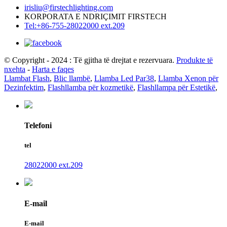
irisliu@firstechlighting.com
KORPORATA E NDRIÇIMIT FIRSTECH
Tel:+86-755-28022000 ext.209
© Copyright - 2024 : Të gjitha të drejtat e rezervuara.
Produkte të
nxehta
-
Harta e faqes
Llambat Flash
,
Blic llambë
,
Llamba Led Par38
,
Llamba Xenon për
Dezinfektim
,
Flashllamba për kozmetikë
,
Flashllampa për Estetikë
,
Telefoni
tel
28022000 ext.209
E-mail
E-mail