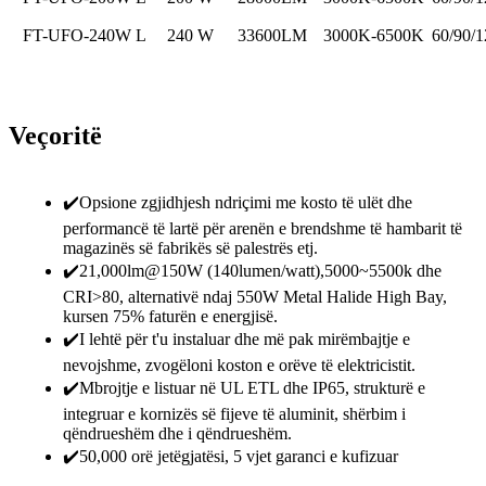
FT-UFO-240W L
240 W
33600LM
3000K-6500K
60/90/1
Veçoritë
✔️Opsione zgjidhjesh ndriçimi me kosto të ulët dhe
performancë të lartë për arenën e brendshme të hambarit të
magazinës së fabrikës së palestrës etj.
✔️21,000lm@150W (140lumen/watt),5000~5500k dhe
CRI>80, alternativë ndaj 550W Metal Halide High Bay,
kursen 75% faturën e energjisë.
✔️I lehtë për t'u instaluar dhe më pak mirëmbajtje e
nevojshme, zvogëloni koston e orëve të elektricistit.
✔️Mbrojtje e listuar në UL ETL dhe IP65, strukturë e
integruar e kornizës së fijeve të aluminit, shërbim i
qëndrueshëm dhe i qëndrueshëm.
✔️50,000 orë jetëgjatësi, 5 vjet garanci e kufizuar