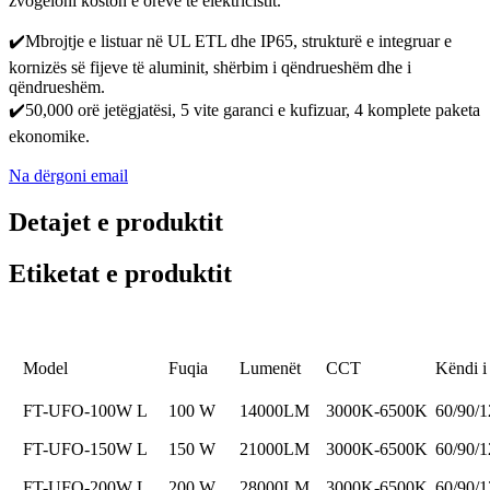
zvogëloni koston e orëve të elektricistit.
✔️Mbrojtje e listuar në UL ETL dhe IP65, strukturë e integruar e
kornizës së fijeve të aluminit, shërbim i qëndrueshëm dhe i
qëndrueshëm.
✔️50,000 orë jetëgjatësi, 5 vite garanci e kufizuar, 4 komplete paketa
ekonomike.
Na dërgoni email
Detajet e produktit
Etiketat e produktit
Model
Fuqia
Lumenët
CCT
Këndi i
FT-UFO-100W L
100 W
14000LM
3000K-6500K
60/90/1
FT-UFO-150W L
150 W
21000LM
3000K-6500K
60/90/1
FT-UFO-200W L
200 W
28000LM
3000K-6500K
60/90/1