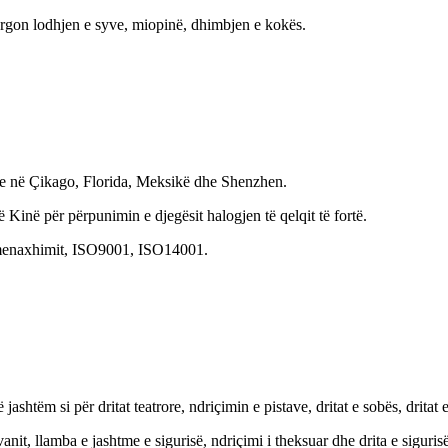
 largon lodhjen e syve, miopinë, dhimbjen e kokës.
 në Çikago, Florida, Meksikë dhe Shenzhen.
ë për përpunimin e djegësit halogjen të qelqit të fortë.
i menaxhimit, ISO9001, ISO14001.
shtëm si për dritat teatrore, ndriçimin e pistave, dritat e sobës, dritat
avanit, llamba e jashtme e sigurisë, ndriçimi i theksuar dhe drita e sigurisë