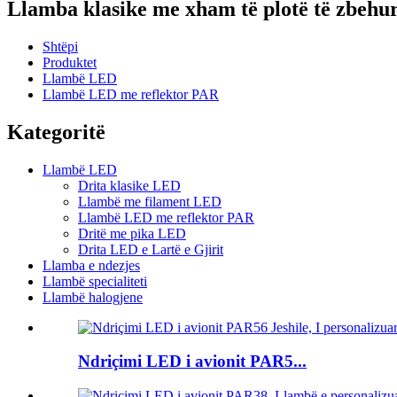
Llamba klasike me xham të plotë të zbeh
Shtëpi
Produktet
Llambë LED
Llambë LED me reflektor PAR
Kategoritë
Llambë LED
Drita klasike LED
Llambë me filament LED
Llambë LED me reflektor PAR
Dritë me pika LED
Drita LED e Lartë e Gjirit
Llamba e ndezjes
Llambë specialiteti
Llambë halogjene
Ndriçimi LED i avionit PAR5...