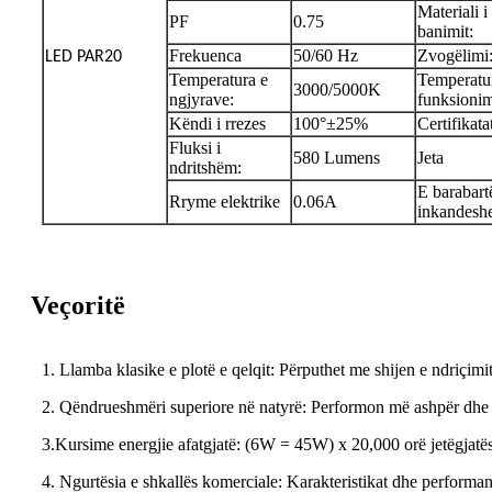
Materiali i
PF
0.75
banimit:
Frekuenca
50/60 Hz
Zvogëlimi
LED PAR20
Temperatura e
Temperatu
3000/5000K
ngjyrave:
funksionim
Këndi i rrezes
100°±25%
Certifikata
Fluksi i
580 Lumens
Jeta
ndritshëm:
E barabart
Rryme elektrike
0.06A
inkandesh
Veçoritë
1. Llamba klasike e plotë e qelqit: Përputhet me shijen e ndriçimit
2. Qëndrueshmëri superiore në natyrë: Performon më ashpër dhe 
3.Kursime energjie afatgjatë: (6W = 45W) x 20,000 orë jetëgjatësi
4. Ngurtësia e shkallës komerciale: Karakteristikat dhe performanc