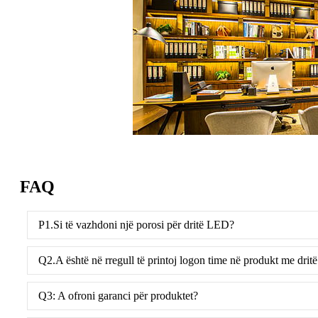
FAQ
P1.Si të vazhdoni një porosi për dritë LED?
Q2.A është në rregull të printoj logon time në produkt me dri
Q3: A ofroni garanci për produktet?