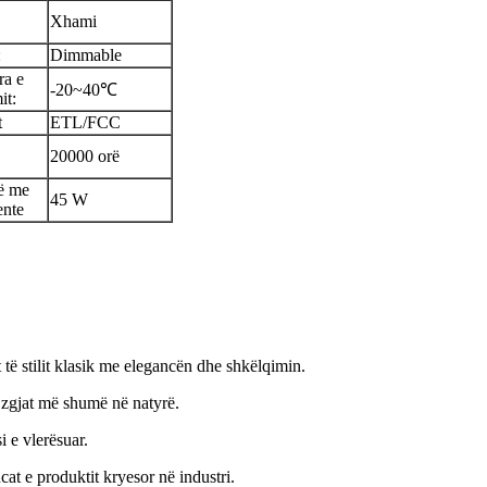
Xhami
:
Dimmable
ra e
-20~40℃
it:
t
ETL/FCC
20000 orë
ë me
45 W
ente
 të stilit klasik me elegancën dhe shkëlqimin.
zgjat më shumë në natyrë.
 e vlerësuar.
at e produktit kryesor në industri.