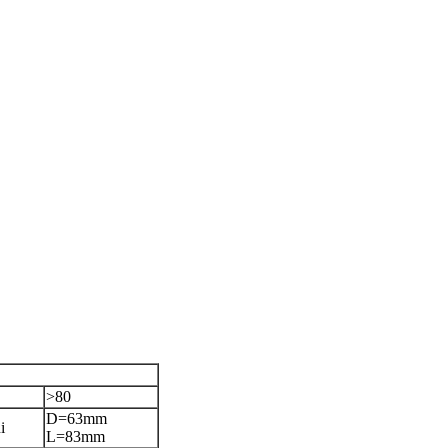
>80
D=63mm
i
L=83mm