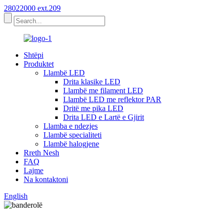
28022000 ext.209
Shtëpi
Produktet
Llambë LED
Drita klasike LED
Llambë me filament LED
Llambë LED me reflektor PAR
Dritë me pika LED
Drita LED e Lartë e Gjirit
Llamba e ndezjes
Llambë specialiteti
Llambë halogjene
Rreth Nesh
FAQ
Lajme
Na kontaktoni
English