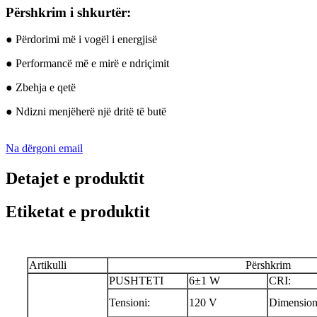
Përshkrim i shkurtër:
● Përdorimi më i vogël i energjisë
● Performancë më e mirë e ndriçimit
● Zbehja e qetë
● Ndizni menjëherë një dritë të butë
Na dërgoni email
Detajet e produktit
Etiketat e produktit
Artikulli
Përshkrim
PUSHTETI
6±1 W
CRI:
Tensioni:
120 V
Dimension