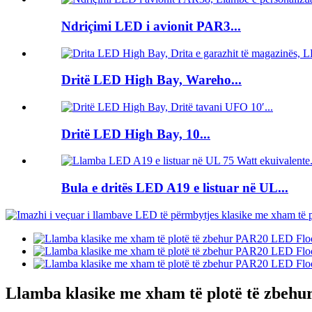
Ndriçimi LED i avionit PAR3...
Dritë LED High Bay, Wareho...
Dritë LED High Bay, 10...
Bula e dritës LED A19 e listuar në UL...
Llamba klasike me xham të plotë të zbeh