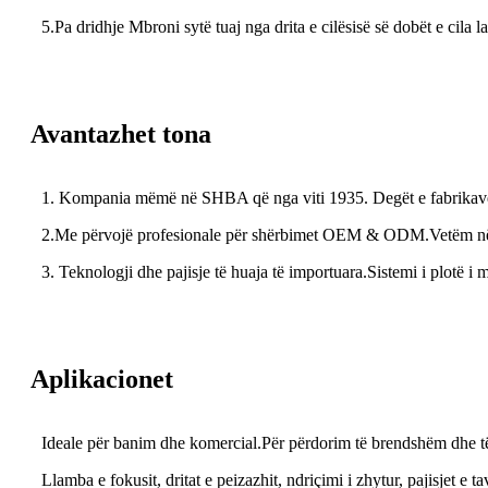
5.Pa dridhje Mbroni sytë tuaj nga drita e cilësisë së dobët e cila
Avantazhet tona
1. Kompania mëmë në SHBA që nga viti 1935. Degët e fabrikave
2.Me përvojë profesionale për shërbimet OEM & ODM.Vetëm në Kin
3. Teknologji dhe pajisje të huaja të importuara.
Sistemi i plotë 
Aplikacionet
Ideale për banim dhe komercial.Për përdorim të brendshëm dhe të ja
Llamba e fokusit, dritat e peizazhit, ndriçimi i zhytur, pajisjet e t